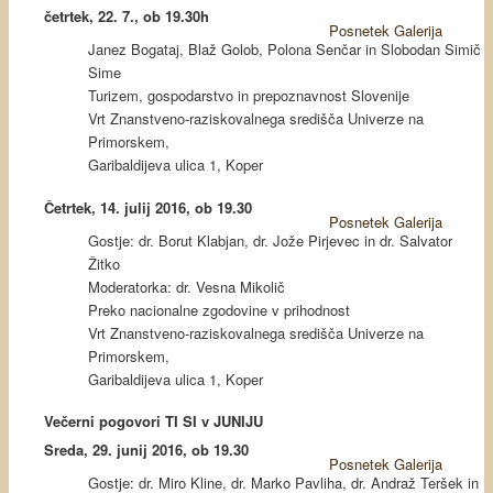
četrtek, 22. 7., ob 19.30h
Posnetek
Galerija
Janez Bogataj, Blaž Golob, Polona Senčar in Slobodan Simič
Sime
Turizem, gospodarstvo in prepoznavnost Slovenije
Vrt Znanstveno-raziskovalnega središča Univerze na
Primorskem,
Garibaldijeva ulica 1, Koper
Četrtek, 14. julij 2016, ob 19.30
Posnetek
Galerija
Gostje: dr. Borut Klabjan, dr. Jože Pirjevec in dr. Salvator
Žitko
Moderatorka: dr. Vesna Mikolič
Preko nacionalne zgodovine v prihodnost
Vrt Znanstveno-raziskovalnega središča Univerze na
Primorskem,
Garibaldijeva ulica 1, Koper
Večerni pogovori TI SI v JUNIJU
Sreda, 29. junij 2016, ob 19.30
Posnetek
Galerija
Gostje: dr. Miro Kline, dr. Marko Pavliha, dr. Andraž Teršek in