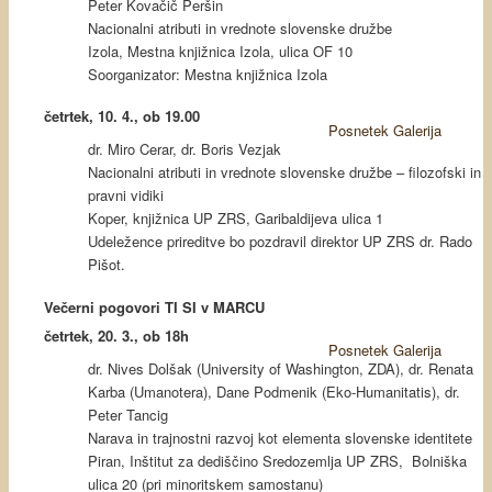
Peter Kovačič Peršin
Nacionalni atributi in vrednote slovenske družbe
Izola, Mestna knjižnica Izola, ulica OF 10
Soorganizator: Mestna knjižnica Izola
četrtek, 10. 4., ob 19.00
Posnetek
Galerija
dr. Miro Cerar, dr. Boris Vezjak
Nacionalni atributi in vrednote slovenske družbe – filozofski in
pravni vidiki
Koper, knjižnica UP ZRS, Garibaldijeva ulica 1
Udeležence prireditve bo pozdravil direktor UP ZRS dr. Rado
Pišot.
Večerni pogovori TI SI v MARCU
četrtek, 20. 3., ob 18h
Posnetek
Galerija
dr. Nives Dolšak (University of Washington, ZDA), dr. Renata
Karba (Umanotera), Dane Podmenik (Eko-Humanitatis), dr.
Peter Tancig
Narava in trajnostni razvoj kot elementa slovenske identitete
Piran, Inštitut za dediščino Sredozemlja UP ZRS, Bolniška
ulica 20 (pri minoritskem samostanu)