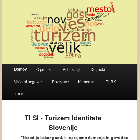
Main menu
Domov
O projektu
Publikacije
Dogodki
Skip to primary content
Skip to secondary content
Večerni pogovori
Povezave
Komentarji
TURK
TURS
TI SI - Turizem Identiteta
Slovenije
"Narod je kakor gozd, ki sprejema šumenje in govorico