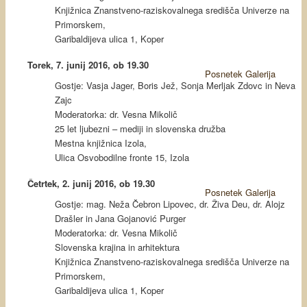
Knjižnica Znanstveno-raziskovalnega središča Univerze na
Primorskem,
Garibaldijeva ulica 1, Koper
Torek, 7. junij 2016, ob 19.30
Posnetek
Galerija
Gostje: Vasja Jager, Boris Jež, Sonja Merljak Zdovc in Neva
Zajc
Moderatorka: dr. Vesna Mikolič
25 let ljubezni – mediji in slovenska družba
Mestna knjižnica Izola,
Ulica Osvobodilne fronte 15, Izola
Četrtek, 2. junij 2016, ob 19.30
Posnetek
Galerija
Gostje: mag. Neža Čebron Lipovec, dr. Živa Deu, dr. Alojz
Drašler in Jana Gojanović Purger
Moderatorka: dr. Vesna Mikolič
Slovenska krajina in arhitektura
Knjižnica Znanstveno-raziskovalnega središča Univerze na
Primorskem,
Garibaldijeva ulica 1, Koper