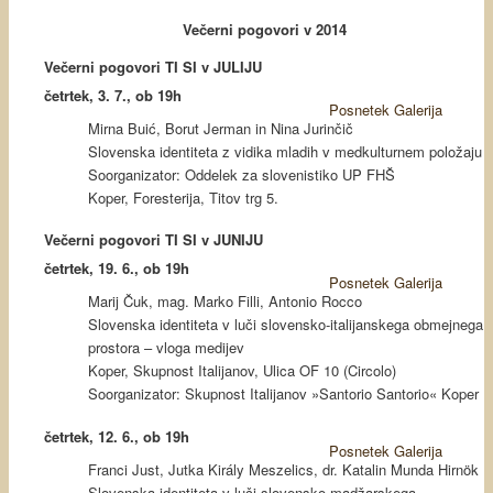
Večerni pogovori v 2014
Večerni pogovori TI SI v JULIJU
četrtek, 3. 7., ob 19h
Posnetek
Galerija
Mirna Buić, Borut Jerman in Nina Jurinčič
Slovenska identiteta z vidika mladih v medkulturnem položaju
Soorganizator: Oddelek za slovenistiko UP FHŠ
Koper, Foresterija, Titov trg 5.
Večerni pogovori TI SI v JUNIJU
četrtek, 19. 6., ob 19h
Posnetek
Galerija
Marij Čuk, mag. Marko Filli, Antonio Rocco
Slovenska identiteta v luči slovensko-italijanskega obmejnega
prostora – vloga medijev
Koper, Skupnost Italijanov, Ulica OF 10 (Circolo)
Soorganizator: Skupnost Italijanov »Santorio Santorio« Koper
četrtek, 12. 6., ob 19h
Posnetek
Galerija
Franci Just, Jutka Király Meszelics, dr. Katalin Munda Hirnök
Slovenska identiteta v luči slovensko-madžarskega