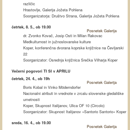
različic
Hrastovlje, Galerija Jožeta Pohlena
Soorganizatorja: Društvo Strana, Galerija Jožeta Pohlena
četrtek, 8. 5., ob 19.00
Posnetek
Galerija
dr. Zvonko Kovač, Josip Osti in Milan Rakovac
Medkulturnost in južnoslovanske kulture
Koper, konferenčna dvorana koprske knjižnice na Čevljarski
22
Soorganizator: Osrednja knjižnica Srečka Vilharja Koper
Večerni pogovori TI SI v APRILU
četrtek, 24. 4., ob 19h
Posnetek
Galerija
Boris Kobal in Vinko Möderndorfer
Nacionalni atributi in vrednote v zrcalu slovenske gledališke
umetnosti
Koper, Skupnost Italijanov, Ulica OF 10 (Circolo)
Soorganizator: Skupnost Italijanov »Santorio Santorio« Koper
sreda, 16. 4., ob 19.00
Posnetek
Galerija