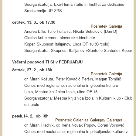
Soorganizatorja: Eko-Humanitatis in Inštitut za dediščino
Sredozemlja UP ZRS
četrtek, 13. 3., ob 17.30
Posnetek
Galerija
Andrea Effe, Tulio Furlanič, Nikola Sekulovič (Dan D)
Glasba kot element slovenske identitete
Koper, Skupnost Italijanov, Ulica OF 10 (Circolo)
Soorganizator: Skupnost Italijanov »Santorio Santorio« Koper
Večerni pogovori TI SI v FEBRUARJU
četrtek, 27. 2., ob 18h
Posnetek
Galerija
dr. Miran Košuta, Peter Kovačič Peršin, Marjan Tomšič
Odnos med regionalno, nacionalno in globalno kulturo
Izola, Mestna knjižnica Izola, ulica OF 15
Soorganizatorja: Mestna knjižnica Izola in Kulturni klub - Club
culturale
petek,14. 2., ob 18h
Posnetek
Galerija1
Galerija2
Galerija3
dr. Miran Hladnik, dr. Irena Novak Popov, Goran Vojnović
Odnos med nacionalno, regionalno in priseljensko kulturo v