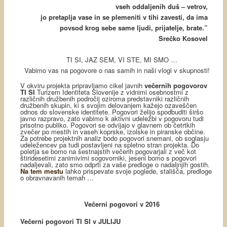
vseh oddaljenih duš – vetrov,
jo pretaplja vase in se plemeniti v tihi zavesti, da ima
povsod krog sebe same ljudi, prijatelje, brate.”
Srečko Kosovel
TI SI, JAZ SEM, VI STE, MI SMO …
Vabimo vas na pogovore o nas samih in naši vlogi v skupnosti!
V okviru projekta pripravljamo cikel javnih
večernih pogovorov
TI SI
Turizem Identiteta Slovenije z vidnimi osebnostmi z
različnih družbenih področij oziroma predstavniki različnih
družbenih skupin, ki s svojim delovanjem kažejo ozaveščen
odnos do slovenske identitete. Pogovori želijo spodbuditi širšo
javno razpravo, zato vabimo k aktivni udeležbi v pogovoru tudi
prisotno publiko. Pogovori se odvijajo v glavnem ob četrtkih
zvečer po mestih in vaseh koprske, izolske in piranske občine.
Za potrebe projektnih analiz bodo pogovori snemani, ob soglasju
udeležencev pa tudi postavljeni na spletno stran projekta. Do
poletja se bomo na šestnajstih večerih pogovarjali z več kot
štiridesetimi zanimivimi sogovorniki, jeseni bomo s pogovori
nadaljevali, zato smo odprti za vaše predloge o nadaljnjih gostih.
Na tem mestu
lahko prispevate svoje poglede, stališča, predloge
o obravnavanih temah …
Večerni pogovori v 2016
Večerni pogovori TI SI v JULIJU