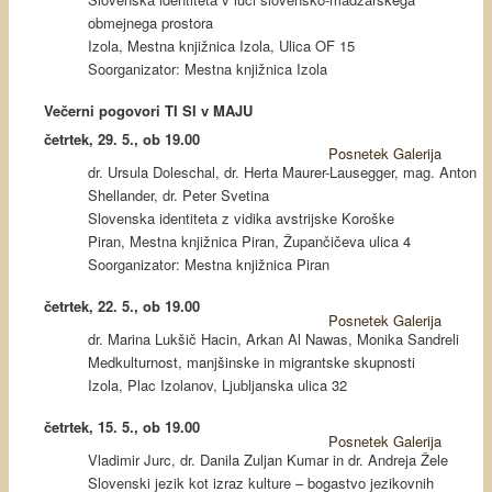
obmejnega prostora
Izola, Mestna knjižnica Izola, Ulica OF 15
Soorganizator: Mestna knjižnica Izola
Večerni pogovori TI SI v MAJU
četrtek, 29. 5., ob 19.00
Posnetek
Galerija
dr. Ursula Doleschal, dr. Herta Maurer-Lausegger, mag. Anton
Shellander, dr. Peter Svetina
Slovenska identiteta z vidika avstrijske Koroške
Piran, Mestna knjižnica Piran, Župančičeva ulica 4
Soorganizator: Mestna knjižnica Piran
četrtek, 22. 5., ob 19.00
Posnetek
Galerija
dr. Marina Lukšič Hacin, Arkan Al Nawas, Monika Sandreli
Medkulturnost, manjšinske in migrantske skupnosti
Izola, Plac Izolanov, Ljubljanska ulica 32
četrtek, 15. 5., ob 19.00
Posnetek
Galerija
Vladimir Jurc, dr. Danila Zuljan Kumar in dr. Andreja Žele
Slovenski jezik kot izraz kulture – bogastvo jezikovnih