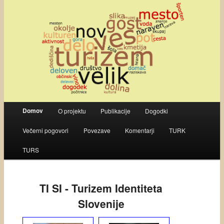
Main menu
Domov
O projektu
Publikacije
Dogodki
Skip to primary content
Skip to secondary content
Večerni pogovori
Povezave
Komentarji
TURK
TURS
TI SI - Turizem Identiteta
Slovenije